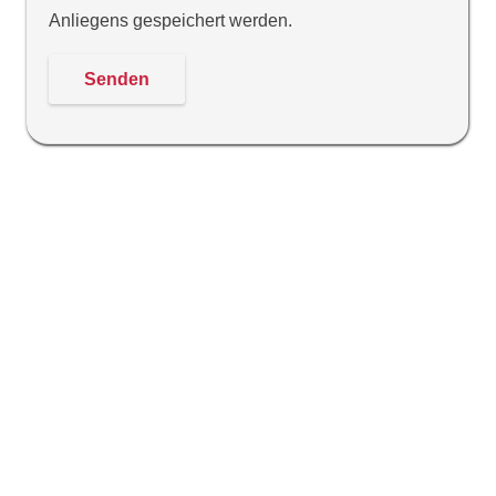
Anliegens gespeichert werden.
Bitte dieses Feld leer lassen, danke!
Indikationen für den NuStep: Knie- und
Hüftbeschwerden, Stoffwechselerkrankungen,
Schlaganfall, degenerative Wirbelsäulenveränderungen,
Apoplex, Hirninfarkt, Insult, Zerebralparese, Schädel-
Hirn-Trauma, Polyneuropathie, Parese, Lähmung,
Halbseitenlähmung, Schlaganfall Nachsorge, Multiple
Sklerose, Parkinson, Parkinson Syndrom,
Muskeldystophie, Skoliose, Spondylolisthesis,
Adipositas rheumatische Gelenkerkrankungen (zum
Beispiel chronische Polyarthritis, Morbus Bechterew,